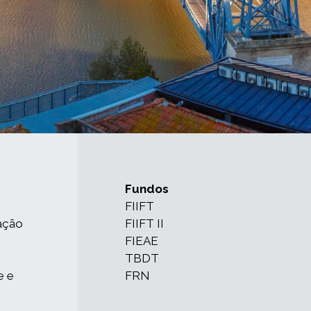
Fundos
FIIFT
ação
FIIFT II
FIEAE
TBDT
e e
FRN