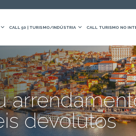
CALL 50 | TURISMO/INDÚSTRIA
CALL TURISMO NO INT
u arrendament
is devolutos