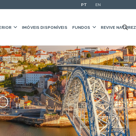
PT
EN
ERIOR
IMÓVEIS DISPONÍVEIS
FUNDOS
REVIVE NATURE
o