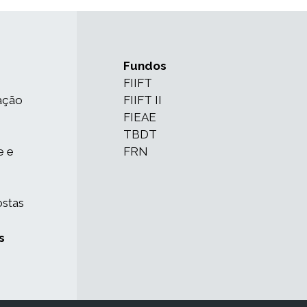
Fundos
FIIFT
ação
FIIFT II
FIEAE
TBDT
e e
FRN
ostas
s