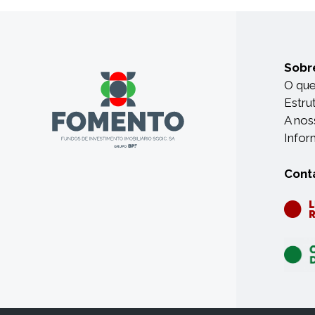
Sobr
O qu
Estru
A nos
Infor
Cont