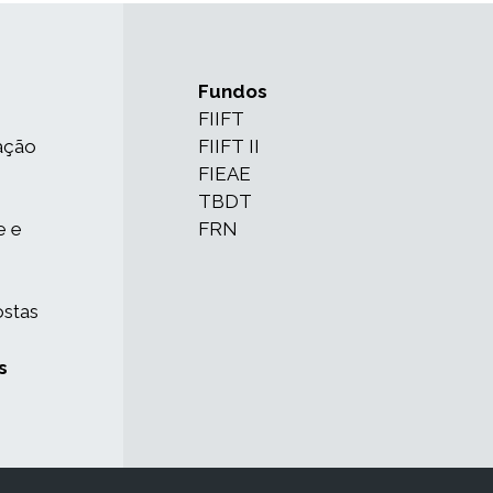
Fundos
FIIFT
ação
FIIFT II
FIEAE
TBDT
e e
FRN
ostas
s