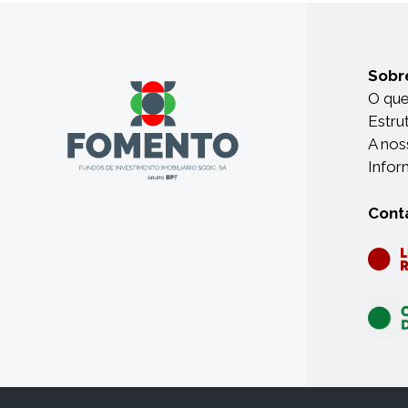
Sobr
O qu
Estru
A nos
Infor
Cont