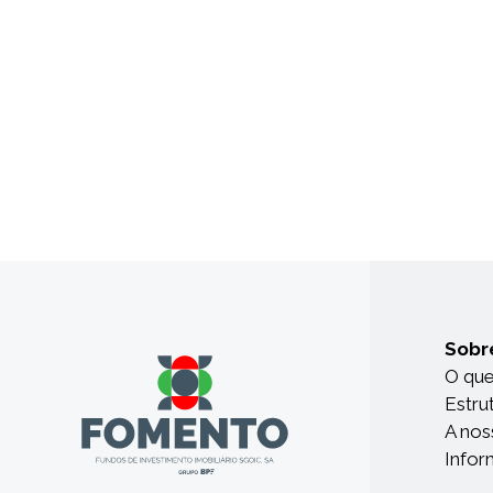
Sobr
O qu
Estru
A nos
Infor