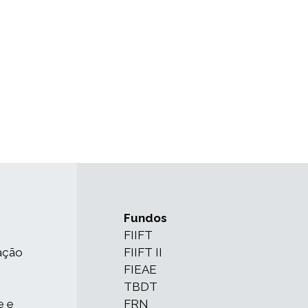
Fundos
FIIFT
ação
FIIFT II
FIEAE
TBDT
e e
FRN