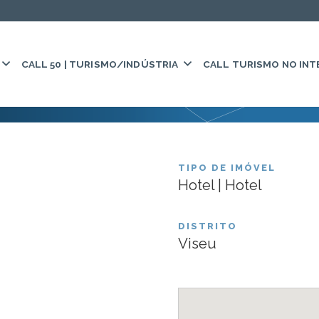
CALL 50 | TURISMO/INDÚSTRIA
CALL TURISMO NO INT
TIPO DE IMÓVEL
Hotel | Hotel
trado.
FUNDO:
TBDT
Hotel do 
DISTRITO
Viseu