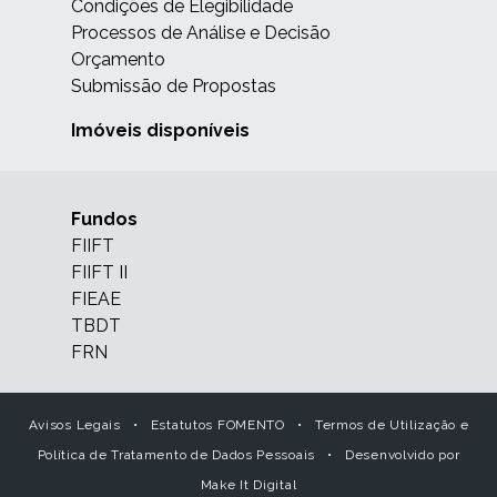
Condições de Elegibilidade
Processos de Análise e Decisão
Orçamento
Submissão de Propostas
Imóveis disponíveis
Fundos
FIIFT
FIIFT II
FIEAE
TBDT
FRN
Avisos Legais
•
Estatutos FOMENTO
•
Termos de Utilização e
Política de Tratamento de Dados Pessoais
•
Desenvolvido por
Make It Digital