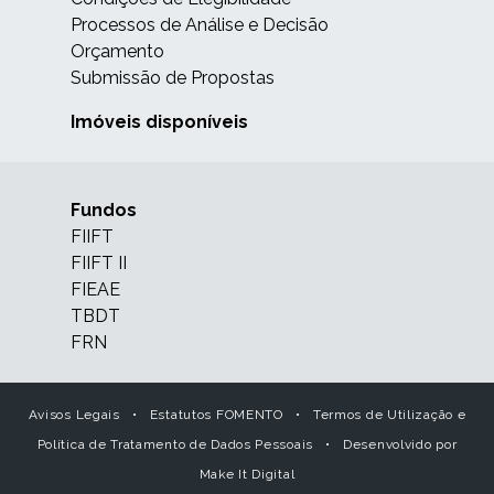
Processos de Análise e Decisão
Orçamento
Submissão de Propostas
Imóveis disponíveis
Fundos
FIIFT
FIIFT II
FIEAE
TBDT
FRN
Avisos Legais
•
Estatutos FOMENTO
•
Termos de Utilização e
Política de Tratamento de Dados Pessoais
•
Desenvolvido por
Make It Digital