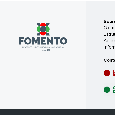
Sobr
O qu
Estru
A nos
Infor
Cont