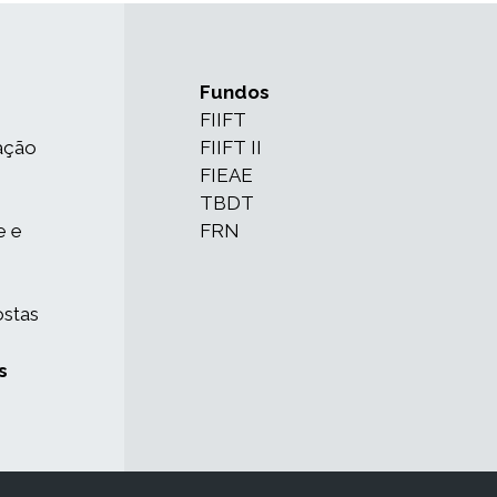
Fundos
FIIFT
ação
FIIFT II
FIEAE
TBDT
e e
FRN
ostas
s