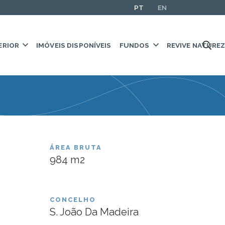
PT
EN
ERIOR
IMÓVEIS DISPONÍVEIS
FUNDOS
REVIVE NATURE
dustrial em S.
ÁREA BRUTA
984
m2
adeira
CONCELHO
S. João Da Madeira