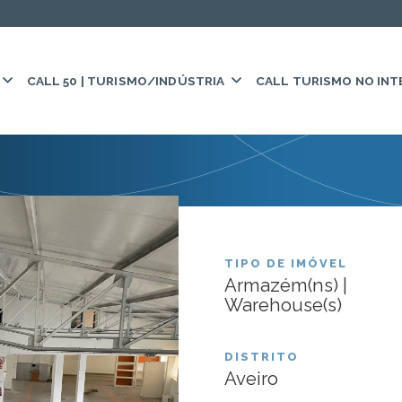
CALL 50 | TURISMO/INDÚSTRIA
CALL TURISMO NO INT
FUNDO:
FIEAE
Armazém In
TIPO DE IMÓVEL
Armazém(ns) |
João da M
Warehouse(s)
DISTRITO
Aveiro