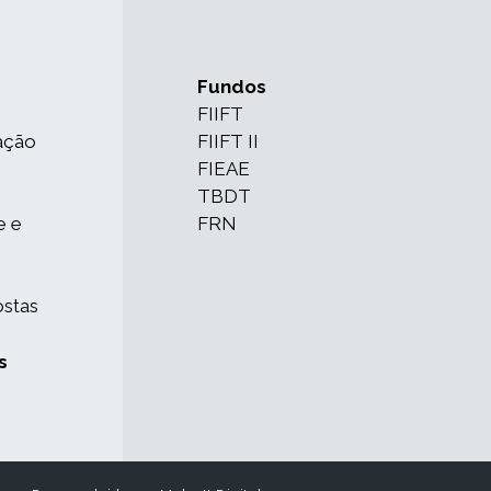
Fundos
FIIFT
ação
FIIFT II
FIEAE
TBDT
e e
FRN
ostas
s