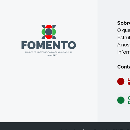
Sobr
O qu
Estru
A nos
Infor
Cont